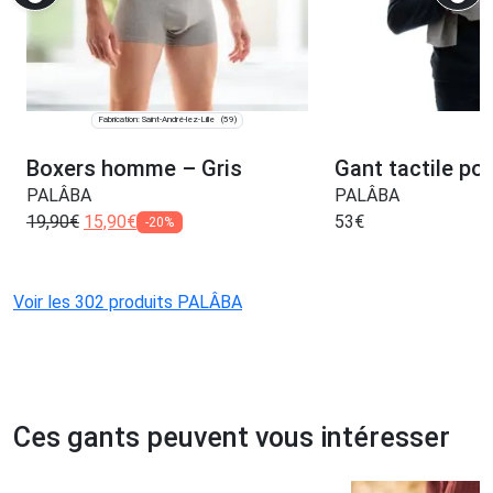
Fabrication: Saint-André-lez-Lille
(59)
Boxers homme – Gris
Gant tactile p
PALÂBA
PALÂBA
19,90
€
15,90
€
53
€
-20%
Voir les 302 produits PALÂBA
Ces gants peuvent vous intéresser