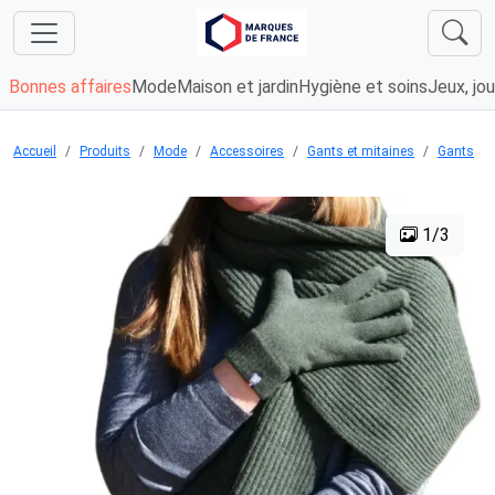
Bonnes affaires
Mode
Maison et jardin
Hygiène et soins
Jeux, jou
Accueil
Produits
Mode
Accessoires
Gants et mitaines
Gants
1/3