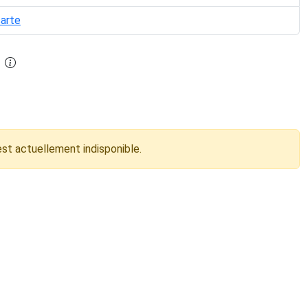
carte
est actuellement indisponible.