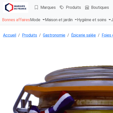
Marques
Produits
Boutiques
Bonnes affaires
Mode
Maison et jardin
Hygiène et soins
J
Accueil
Produits
Gastronomie
Épicerie salée
Foies 