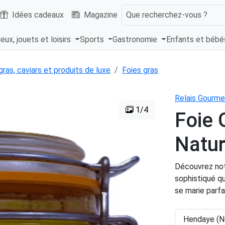
Idées cadeaux
Magazine
Que recherchez-vous ?
eux, jouets et loisirs
Sports
Gastronomie
Enfants et béb
gras, caviars et produits de luxe
Foies gras
Relais Gourme
1/4
Foie 
Natur
Découvrez notr
sophistiqué qu
se marie parf
Hendaye (No