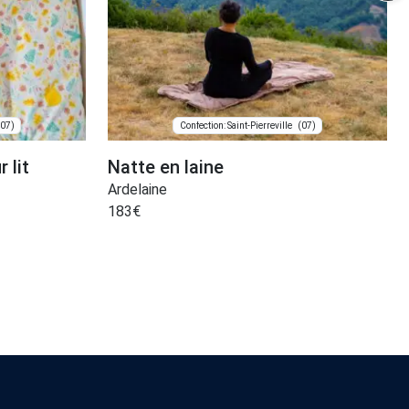
(07)
(07)
Confection: Saint-Pierreville
 lit
Natte en laine
Ardelaine
183
€