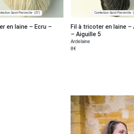
(07)
fection: Saint-Pierreville
Confection: Saint-Pierreville
ter en laine – Ecru –
Fil à tricoter en laine –
– Aiguille 5
Ardelaine
8
€