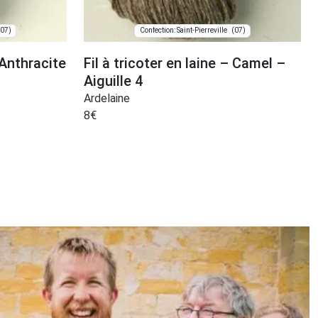
(07)
(07)
Confection: Saint-Pierreville
 Anthracite
Fil à tricoter en laine – Camel –
Aiguille 4
Ardelaine
8
€