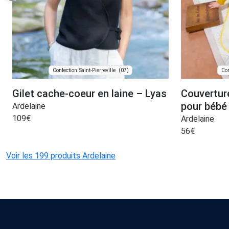
(07)
Confection: Saint-Pierreville
Con
Gilet cache-coeur en laine – Lyas
Couverture
pour bébé
Ardelaine
109
€
Ardelaine
56
€
Voir les 199 produits Ardelaine