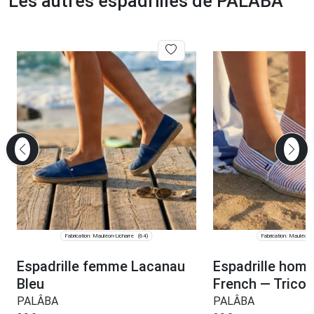
Les autres espadrilles de PALÂBA
Fabrication: Mauléon-Licharre
Fabrication: Mauléon-L
(64)
Espadrille femme Lacanau
Espadrille hom
Bleu
French — Tricol
PALÂBA
PALÂBA