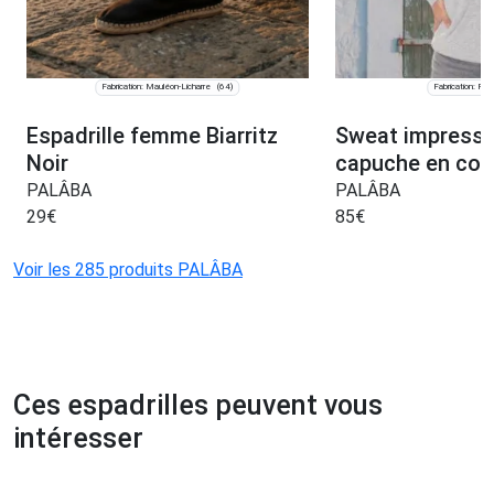
Fabrication: Mauléon-Licharre
Fabrication: Pari
(64)
Espadrille femme Biarritz
Sweat impressi
Noir
capuche en cot
PALÂBA
PALÂBA
29
€
85
€
Voir les 285 produits PALÂBA
Ces espadrilles peuvent vous
intéresser