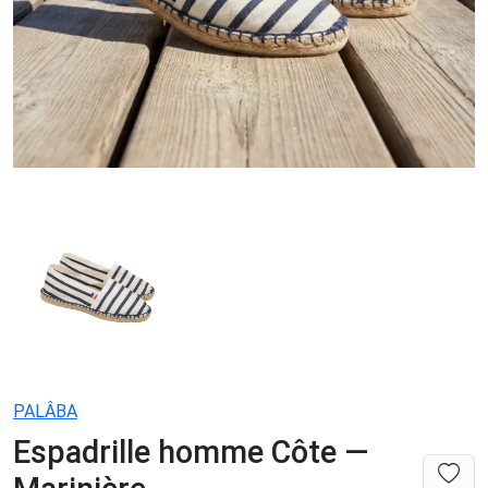
PALÂBA
Espadrille homme Côte —