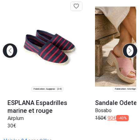
Fabrication: Augignac
Fabrication: Montigné 
(24)
ESPLANA Espadrilles
Sandale Odete
marine et rouge
Bosabo
150
€
90
€
Airplum
-40%
30
€