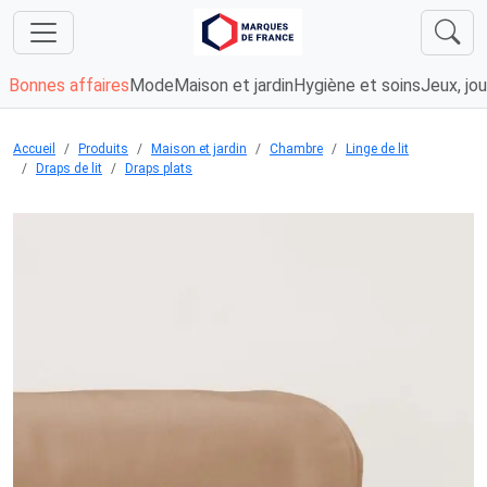
Bonnes affaires
Mode
Maison et jardin
Hygiène et soins
Jeux, jou
Accueil
Produits
Maison et jardin
Chambre
Linge de lit
Draps de lit
Draps plats