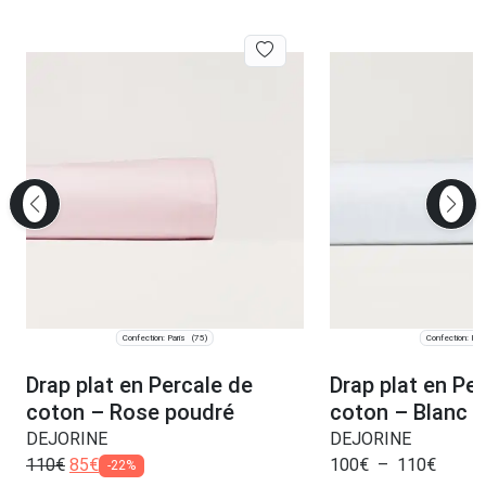
Confection: Paris
Confection: Pari
(75)
Drap plat en Percale de
Drap plat en Pe
coton – Rose poudré
coton – Blanc
DEJORINE
DEJORINE
110
€
85
€
100
€
–
110
€
-22%