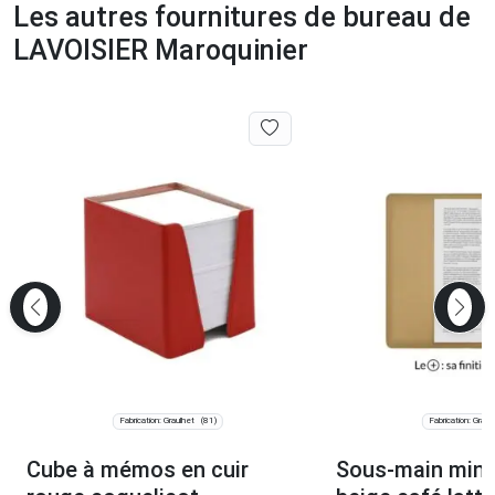
Les autres fournitures de bureau de
LAVOISIER Maroquinier
Fabrication: Graulhet
Fabrication: Graul
(81)
Cube à mémos en cuir
Sous-main mini 