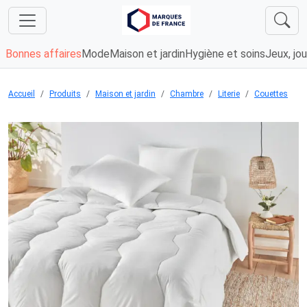
Bonnes affaires
Mode
Maison et jardin
Hygiène et soins
Jeux, jou
Accueil
Produits
Maison et jardin
Chambre
Literie
Couettes