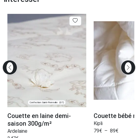
Confection: Saint-Pierreville
(07)
Couette en laine demi-
Couette bébé na
saison 300g/m²
Kipli
79
€
–
89
€
Ardelaine