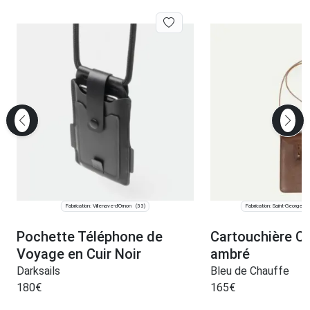
Fabrication: Villenave-d'Ornon
Fabrication: Saint-Georges
(33)
Pochette Téléphone de
Cartouchière Ca
Voyage en Cuir Noir
ambré
Darksails
Bleu de Chauffe
180
€
165
€