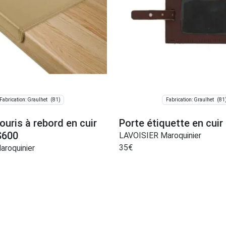
(81)
(81
Fabrication: Graulhet
Fabrication: Graulhet
ouris à rebord en cuir
Porte étiquette en cuir
S600
LAVOISIER Maroquinier
35
€
roquinier