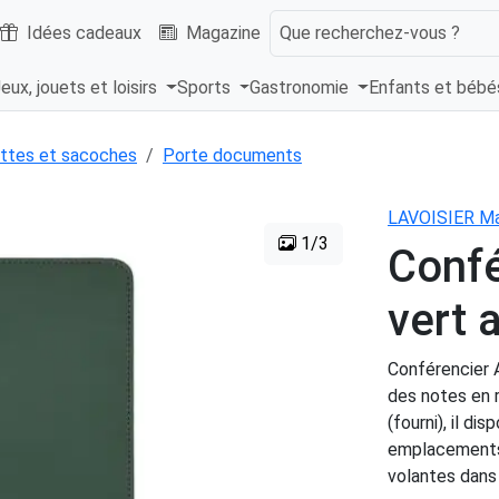
Idées cadeaux
Magazine
Que recherchez-vous ?
eux, jouets et loisirs
Sports
Gastronomie
Enfants et béb
ttes et sacoches
Porte documents
LAVOISIER Ma
1/3
Confé
vert 
Conférencier A
des notes en r
(fourni), il d
emplacements 
volantes dans 