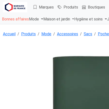
Marques
Produits
Boutiques
Bonnes affaires
Mode
Maison et jardin
Hygiène et soins
J
Accueil
Produits
Mode
Accessoires
Sacs
Poche