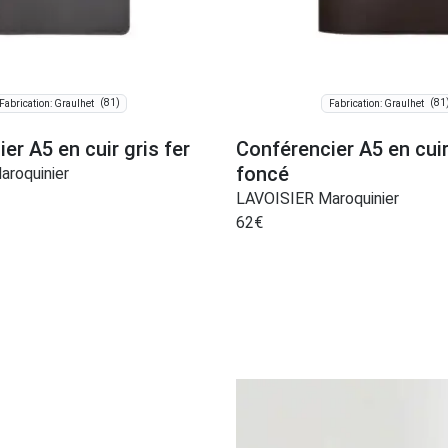
(81)
(81
Fabrication: Graulhet
Fabrication: Graulhet
er A5 en cuir gris fer
Conférencier A5 en cui
foncé
roquinier
LAVOISIER Maroquinier
62
€