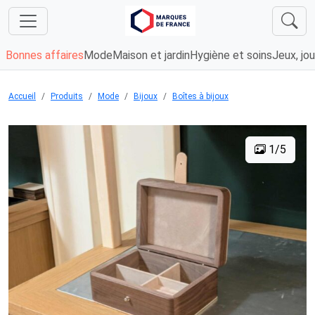
Bonnes affaires
Mode
Maison et jardin
Hygiène et soins
Jeux, jou
Accueil
Produits
Mode
Bijoux
Boîtes à bijoux
1/5