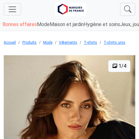
Bonnes affaires
Mode
Maison et jardin
Hygiène et soins
Jeux, jou
Accueil
Produits
Mode
Vêtements
T-shirts
T-shirts unis
1/4