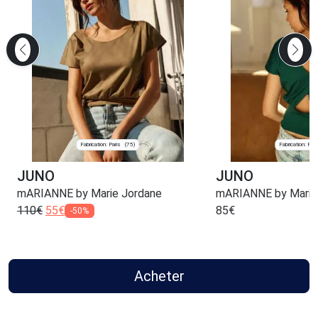
Fabrication: Paris
Fabrication: Pari
(75)
JUNO
JUNO
mARIANNE by Marie Jordane
mARIANNE by Marie
110
€
55
€
85
€
-50%
Acheter