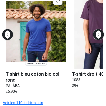
Fabrication: Épinal
(88)
T shirt bleu coton bio col
T-shirt droit 404
rond
1083
39
€
PALÂBA
26,90
€
Voir les 110 t-shirts unis