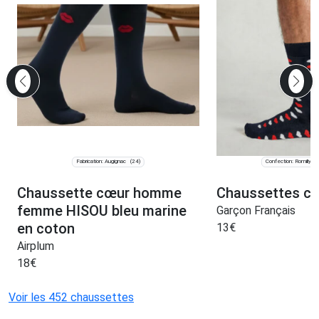
Fabrication: Augignac
Confection: Romilly-su
(24)
Chaussette cœur homme
Chaussettes co
femme HISOU bleu marine
Garçon Français
en coton
13
€
Airplum
18
€
Voir les 452 chaussettes