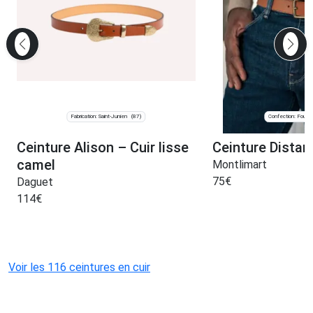
Fabrication: Saint-Junien
Confection: Fougè
(87)
Ceinture Alison – Cuir lisse
Ceinture Dista
camel
Montlimart
75
€
Daguet
114
€
Voir les 116 ceintures en cuir