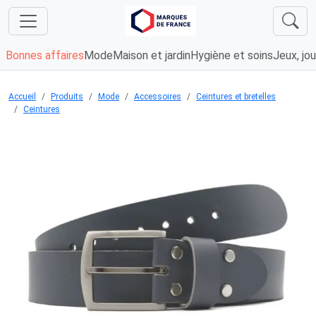
Bonnes affaires
Mode
Maison et jardin
Hygiène et soins
Jeux, jou
Accueil
Produits
Mode
Accessoires
Ceintures et bretelles
Ceintures