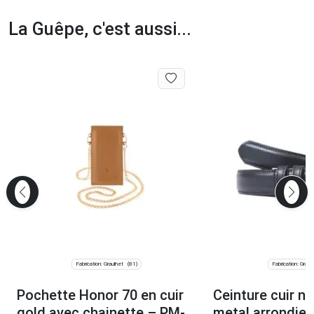
La Guêpe, c'est aussi...
Fabrication: Graulhet
Fabrication: Graul
(81)
Pochette Honor 70 en cuir
Ceinture cuir no
gold avec chainette – PM-
metal arrondie