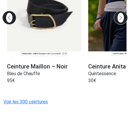
Fabrication: Saint-Georges-de-Luzençon
Confection: Roub
(12)
Ceinture Maillon – Noir
Ceinture Anita v
Bleu de Chauffe
Quintessence
95
€
30
€
Voir les 300 ceintures