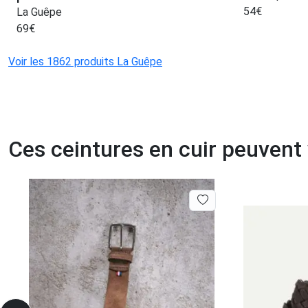
54
€
La Guêpe
69
€
Voir les 1862 produits La Guêpe
Ces ceintures en cuir peuvent