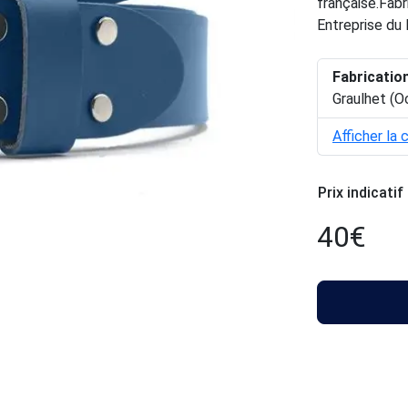
française.Fabr
Entreprise du 
Fabricatio
Graulhet (O
Afficher la 
Prix indicatif
40
€