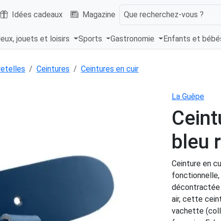
Idées cadeaux
Magazine
Que recherchez-vous ?
eux, jouets et loisirs
Sports
Gastronomie
Enfants et béb
retelles
Ceintures
Ceintures en cuir
La Guêpe
Ceint
bleu 
Ceinture en cu
fonctionnelle
décontractée 
air, cette cei
vachette (coll