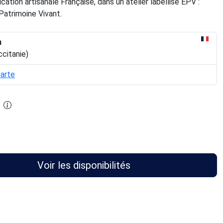
ication artisanale Française, dans un atelier labellisé EPV :
Patrimoine Vivant.
n
ccitanie)
carte
Voir les disponibilités