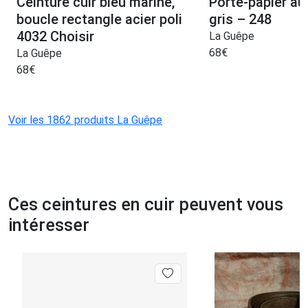
Ceinture cuir bleu marine,
Porte-papier au
boucle rectangle acier poli
gris – 248
4032 Choisir
La Guêpe
68
€
La Guêpe
68
€
Voir les 1862 produits La Guêpe
Ces ceintures en cuir peuvent vous
intéresser