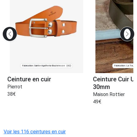
Fabrication: Sainte-Agathe-la-Bouteresse
Fabrication: La Tour d
(42)
Ceinture en cuir
Ceinture Cuir U
30mm
Pierrot
38
€
Maison Rottier
49
€
Voir les 116 ceintures en cuir