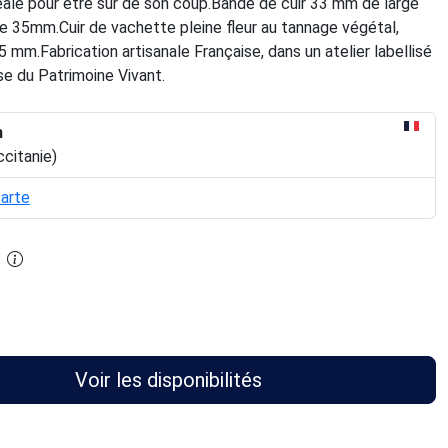
déale pour être sûr de son coup.Bande de cuir 33 mm de large
e 35mm.Cuir de vachette pleine fleur au tannage végétal,
5 mm.Fabrication artisanale Française, dans un atelier labellisé
se du Patrimoine Vivant.
n
ccitanie)
carte
Voir les disponibilités