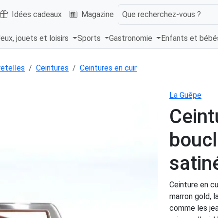
Idées cadeaux
Magazine
Que recherchez-vous ?
eux, jouets et loisirs
Sports
Gastronomie
Enfants et béb
retelles
Ceintures
Ceintures en cuir
La Guêpe
Ceint
boucl
satin
Ceinture en c
marron gold, l
comme les jean