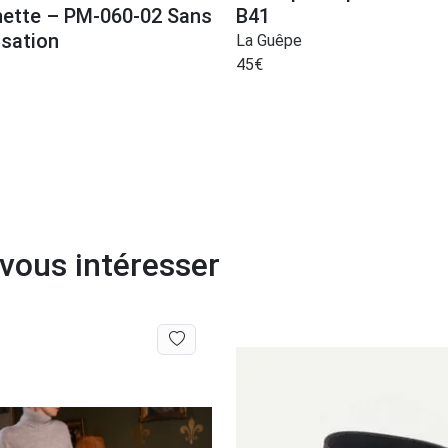
nette – PM-060-02 Sans
B41
isation
La Guêpe
45
€
 vous intéresser