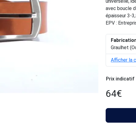
universelle, i
avec boucle d
épaisseur 3-3,
EPV : Entrepri
Fabricatio
Graulhet (O
Afficher la 
Prix indicatif
64
€