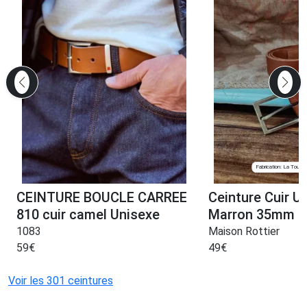
Fabrication: La Tour d
CEINTURE BOUCLE CARREE
Ceinture Cuir U
810 cuir camel Unisexe
Marron 35mm
1083
Maison Rottier
59
€
49
€
Voir les 301 ceintures