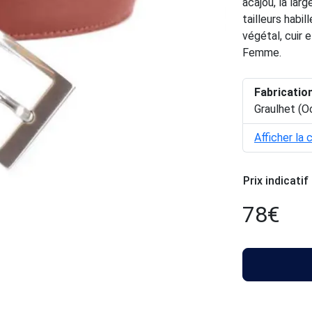
acajou, la la
tailleurs habi
végétal, cuir
Femme.
Fabricatio
Graulhet (O
Afficher la 
Prix indicatif
78
€