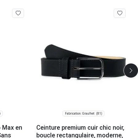
)
(81)
Fabrication: Graulhet
o Max en
Ceinture premium cuir chic noir,
Sans
boucle rectangulaire, moderne,