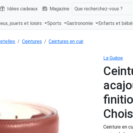
Idées cadeaux
Magazine
Que recherchez-vous ?
eux, jouets et loisirs
Sports
Gastronomie
Enfants et béb
retelles
Ceintures
Ceintures en cuir
La Guêpe
Ceint
acajo
finit
Chois
Ceinture en cu