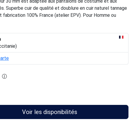
rgeur 30 mm est adaptée aux pantalons de costume et aux
llés. Superbe cuir de qualité et doublure en cuir naturel tannage
 et fabrication 100% France (atelier EPV). Pour Homme ou
n
ccitanie)
carte
Voir les disponibilités