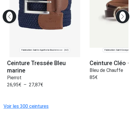
Fabrication: Sainte-Agathe-la-Bouteresse
Fabrication: Saint-Georges
(42)
Ceinture Tressée Bleu
Ceinture Cléo –
marine
Bleu de Chauffe
85
€
Pierrot
26,95
€
–
27,87
€
Voir les 300 ceintures