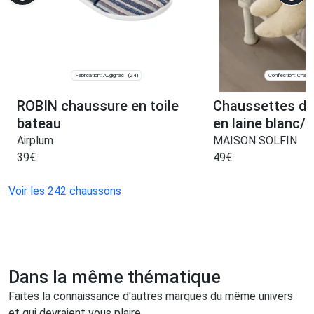
Fabrication: Augignac
Confection: Chanve
(24)
ROBIN chaussure en toile
Chaussettes de
bateau
en laine blanc/
Airplum
MAISON SOLFIN
39
€
49
€
Voir les 242 chaussons
Dans la même thématique
Faites la connaissance d'autres marques du même univers
et qui devraient vous plaire