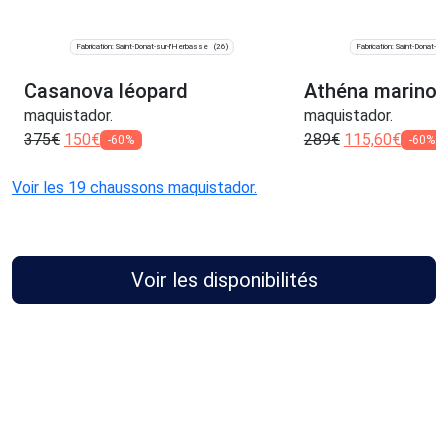
Fabrication: Saint-Donat-sur-l'Herbasse
Fabrication: Saint-Donat-su
(26)
Casanova léopard
Athéna marino
maquistador.
maquistador.
375
€
150
€
289
€
115,60
€
-60%
-60%
Voir les 19 chaussons maquistador.
Voir les disponibilités