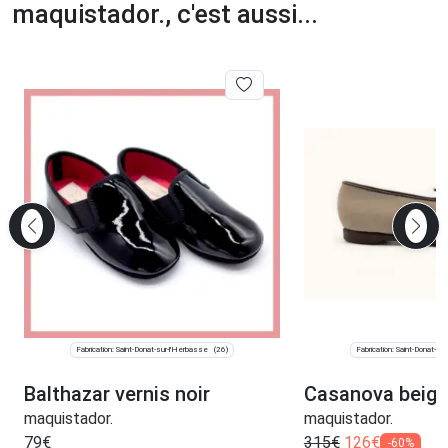
maquistador., c'est aussi...
Fabrication: Saint-Donat-sur-l'Herbasse
Fabrication: Saint-Donat-su
(26)
Balthazar vernis noir
Casanova beige
maquistador.
maquistador.
79
€
315
€
126
€
-60%