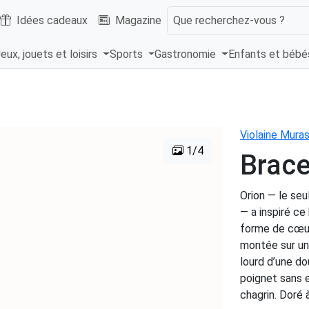
Idées cadeaux
Magazine
Que recherchez-vous ?
eux, jouets et loisirs
Sports
Gastronomie
Enfants et béb
Violaine Mura
1/4
Brace
Orion — le seu
— a inspiré ce
forme de cœur,
montée sur un f
lourd d’une dou
poignet sans e
chagrin. Doré à