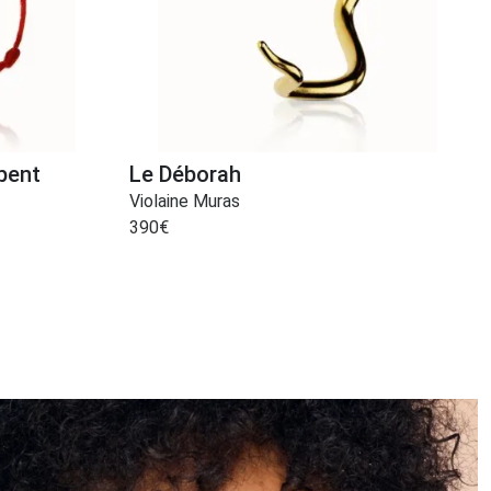
rpent
Le Déborah
Violaine Muras
390
€