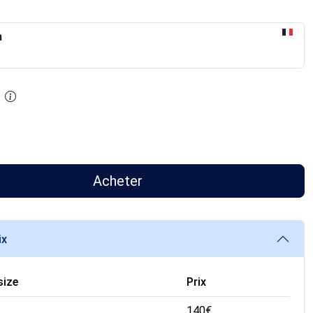
n
Acheter
ix
size
Prix
140
€