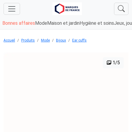
Bonnes affaires
Mode
Maison et jardin
Hygiène et soins
Jeux, jou
Accueil
Produits
Mode
Bijoux
Ear cuffs
1/5