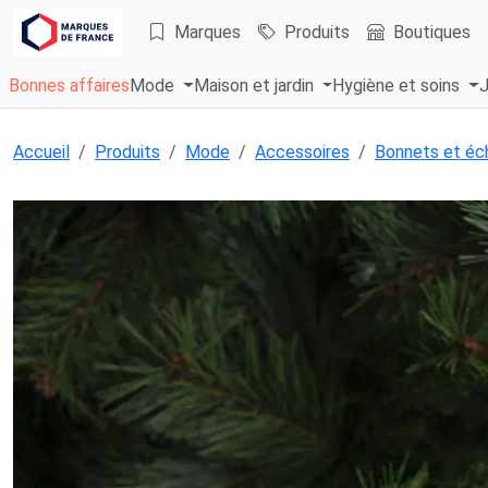
Marques
Produits
Boutiques
Bonnes affaires
Mode
Maison et jardin
Hygiène et soins
J
Accueil
Produits
Mode
Accessoires
Bonnets et éc