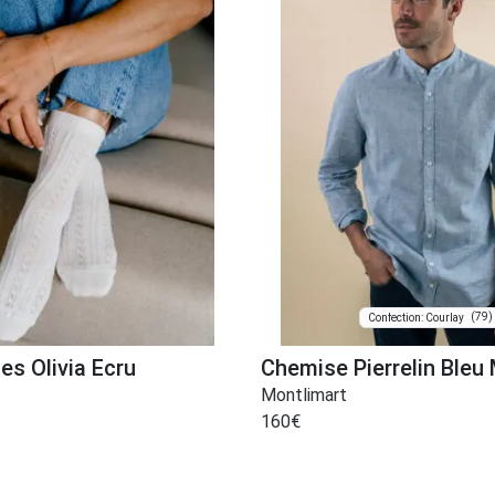
(79)
Confection: Courlay
es Olivia Ecru
Chemise Pierrelin Bleu
Montlimart
160
€