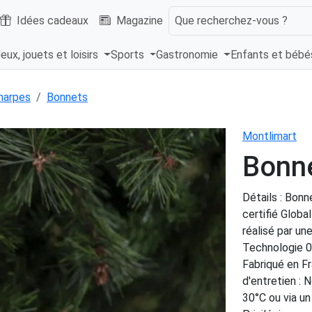
Idées cadeaux
Magazine
Que recherchez-vous ?
eux, jouets et loisirs
Sports
Gastronomie
Enfants et béb
harpes
Bonnets
Montlimart
Bonne
Détails : Bonn
certifié Globa
réalisé par un
Technologie 0
Fabriqué en 
d'entretien : 
30°C ou via un