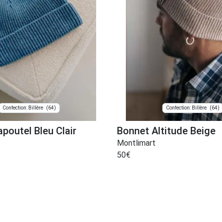
(64)
(64)
Confection: Billère
Confection: Billère
poutel Bleu Clair
Bonnet Altitude Beige
Montlimart
50
€