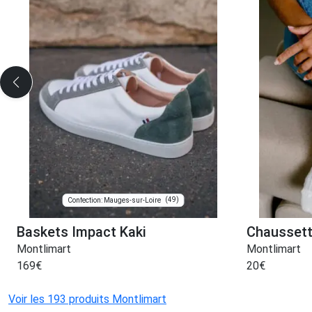
(49)
Confection: Mauges-sur-Loire
Baskets Impact Kaki
Chaussett
Montlimart
Montlimart
169
€
20
€
Voir les 193 produits Montlimart