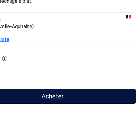
 séchage à plat.
n
velle-Aquitaine)
carte
Acheter