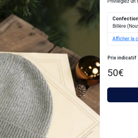
Privilégiez un
Confectio
Billère (Nou
Afficher la 
Prix indicatif
50
€