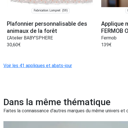
(59)
Fabrication: Lompret
Plafonnier personnalisable des
Applique m
animaux de la forêt
FERMOB Ot
L’Atelier BABY’SPHERE
Fermob
30,60
€
139
€
Voir les 41 appliques et abats-jour
Dans la même thématique
Faites la connaissance d'autres marques du même univers et qu