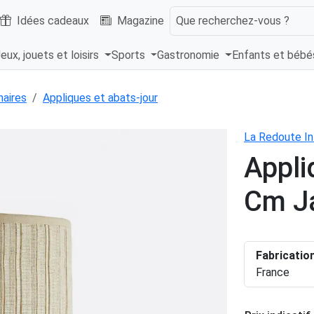
Idées cadeaux
Magazine
Que recherchez-vous ?
eux, jouets et loisirs
Sports
Gastronomie
Enfants et béb
naires
Appliques et abats-jour
La Redoute In
Appli
Cm J
Fabricatio
France