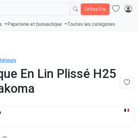
Offres Pro
és
Papeterie et bureautique
Toutes les catégories
térieurs
que En Lin Plissé H25
akoma
n