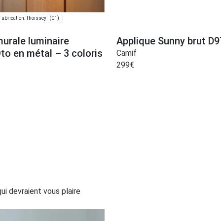
(01)
Fabrication: Thoissey
urale luminaire
Applique Sunny brut D
o en métal – 3 coloris
Camif
299
€
i devraient vous plaire