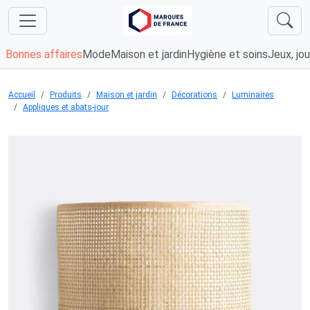
Bonnes affaires
Mode
Maison et jardin
Hygiène et soins
Jeux, jou
Accueil
Produits
Maison et jardin
Décorations
Luminaires
Appliques et abats-jour