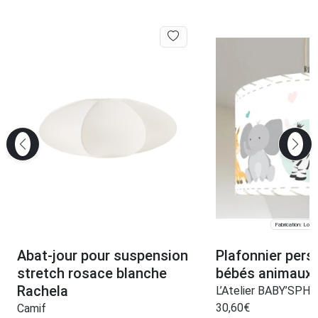
Fabrication: Lomp
Abat-jour pour suspension
Plafonnier pers
stretch rosace blanche
bébés animaux
Rachela
L’Atelier BABY’SPH
30,60
€
Camif