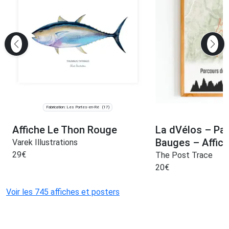
Fabrication: Les Portes-en-Ré
(17)
Affiche Le Thon Rouge
La dVélos – Pa
Bauges – Affic
Varek Illustrations
29
€
The Post Trace
20
€
Voir les 745 affiches et posters