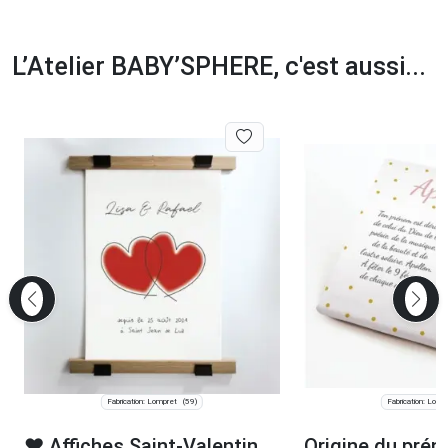
L’Atelier BABY’SPHERE, c'est aussi...
Fabrication: Lompret
Fabrication: Lomp
(59)
❤️ Affiches Saint‑Valentin
Origine du prén