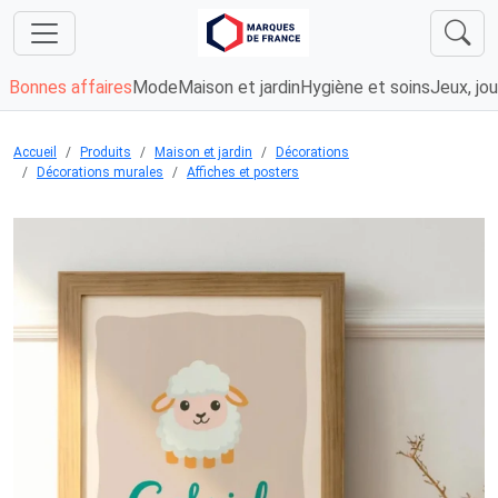
Bonnes affaires
Mode
Maison et jardin
Hygiène et soins
Jeux, jou
Accueil
Produits
Maison et jardin
Décorations
Décorations murales
Affiches et posters