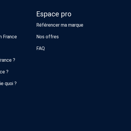
Espace pro
Référencer ma marque
n France
Nos offres
FAQ
France ?
nce ?
ie quoi ?