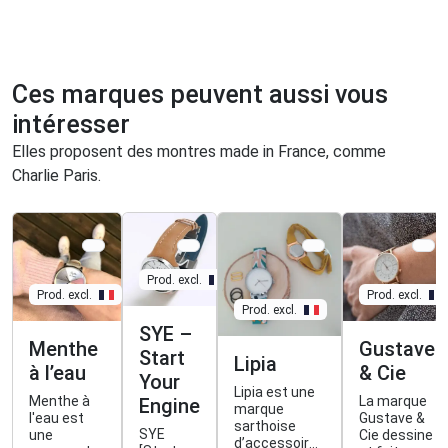
Ces marques peuvent aussi vous
intéresser
Elles proposent des montres made in France, comme
Charlie Paris.
Prod. excl.
Prod. excl.
Prod. excl.
Prod. excl.
SYE –
Menthe
Gustave
Start
Lipia
à l’eau
& Cie
Your
Lipia est une
Menthe à
La marque
Engine
marque
l'eau est
Gustave &
sarthoise
SYE
une
Cie dessine
d’accessoires