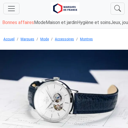
Bonnes affaires
Mode
Maison et jardin
Hygiène et soins
Jeux, jou
Accueil
Marques
Mode
Accessoires
Montres
Chargement...