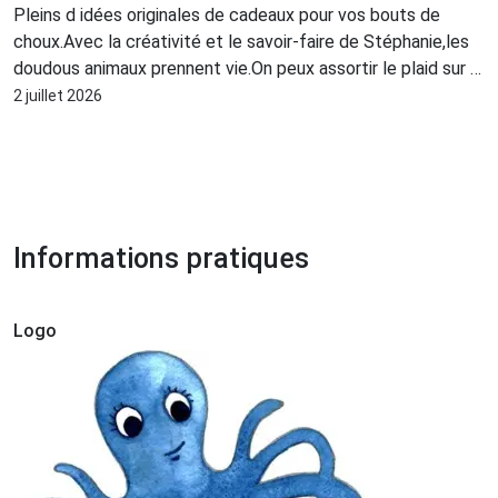
Pleins d idées originales de cadeaux pour vos bouts de
choux.Avec la créativité et le savoir-faire de Stéphanie,les
doudous animaux prennent vie.On peux assortir le plaid sur le
même thème .On trouve également de jolis coussins et des
2 juillet 2026
tableaux décoratifs .On peut personnaliser le cadeau avec
le prénom du bout de chou.Je recommande à 100% les
produits de Ain doudou de Mamou.
Informations pratiques
Logo