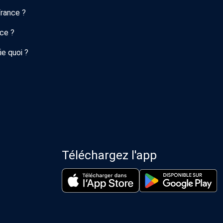
France ?
nce ?
ie quoi ?
Téléchargez l'app