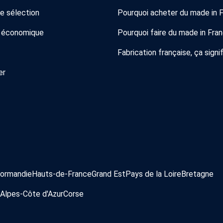
de sélection
Pourquoi acheter du made in 
 économique
Pourquoi faire du made in Fra
Fabrication française, ça signif
er
ormandie
Hauts-de-France
Grand Est
Pays de la Loire
Bretagne
Alpes-Côte d'Azur
Corse