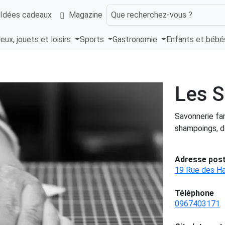
Idées cadeaux
Magazine
Que recherchez-vous ?
eux, jouets et loisirs
Sports
Gastronomie
Enfants et béb
Les S
Savonnerie fam
shampoings, dé
Adresse post
19 Rue des Ha
Téléphone
0967403171