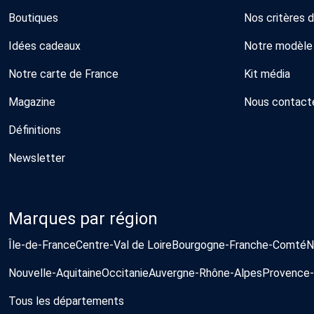
Boutiques
Nos critères 
Idées cadeaux
Notre modèle
Notre carte de France
Kit média
Magazine
Nous contact
Définitions
Newsletter
Marques par région
Île-de-France
Centre-Val de Loire
Bourgogne-Franche-Comté
N
Nouvelle-Aquitaine
Occitanie
Auvergne-Rhône-Alpes
Provence-
Tous les départements