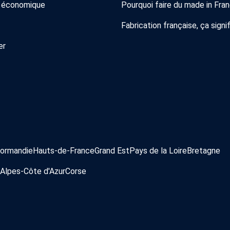
 économique
Pourquoi faire du made in Fra
Fabrication française, ça signif
er
ormandie
Hauts-de-France
Grand Est
Pays de la Loire
Bretagne
Alpes-Côte d'Azur
Corse