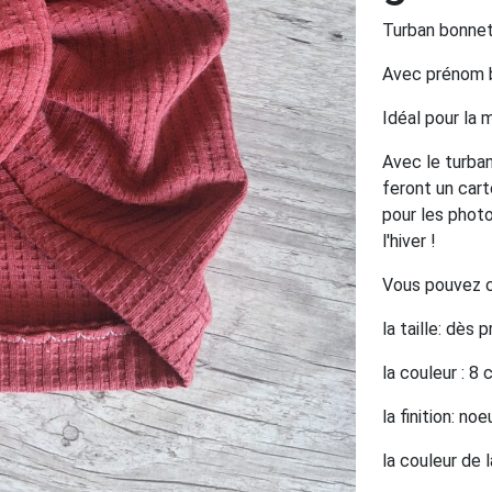
Turban bonnet
Avec prénom 
Idéal pour la 
Avec le turban
feront un cart
pour les phot
l'hiver !
Vous pouvez ch
la taille: dès
la couleur : 8
la finition: n
la couleur de 