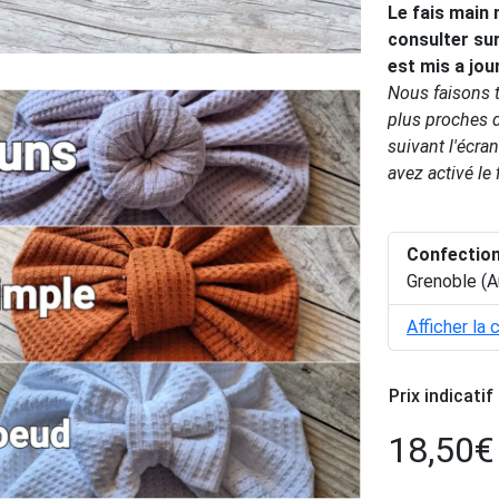
Le fais main 
consulter sur
est mis a jou
Nous faisons t
plus proches de
suivant l'écran
avez activé l
Confectio
Grenoble (
Afficher la 
Prix indicatif
18,50
€