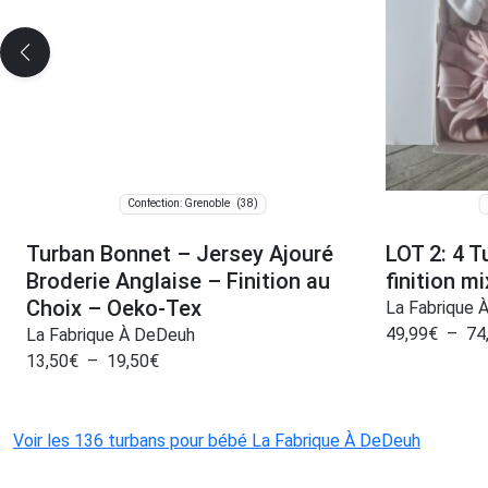
(38)
Confection: Grenoble
Turban Bonnet – Jersey Ajouré
LOT 2: 4 T
Broderie Anglaise – Finition au
finition m
Choix – Oeko-Tex
La Fabrique 
49,99
€
–
74
La Fabrique À DeDeuh
13,50
€
–
19,50
€
Voir les 136 turbans pour bébé La Fabrique À DeDeuh