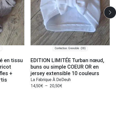
)
(38)
Confection: Grenoble
 en tissu
EDITION LIMITÉE Turban nœud,
ricot
buns ou simple COEUR OR en
les +
jersey extensible 10 couleurs
tis
La Fabrique À DeDeuh
14,50
€
–
20,50
€