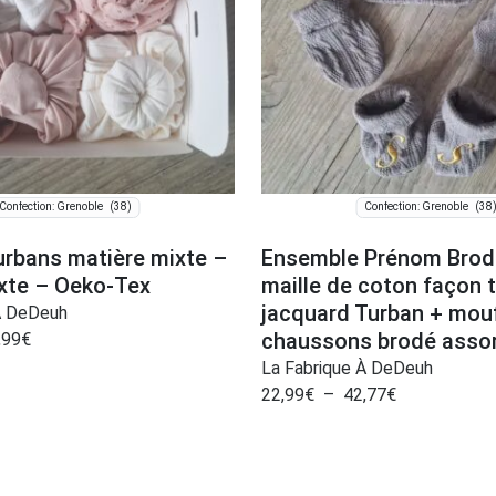
(38)
(38
Confection: Grenoble
Confection: Grenoble
urbans matière mixte –
Ensemble Prénom Brodé
ixte – Oeko-Tex
maille de coton façon t
jacquard Turban + mouf
À DeDeuh
chaussons brodé assor
,99
€
La Fabrique À DeDeuh
22,99
€
–
42,77
€