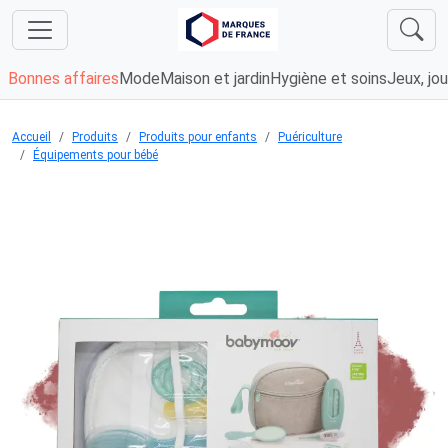
Bonnes affaires
Mode
Maison et jardin
Hygiène et soins
Jeux, jou
Accueil
Produits
Produits pour enfants
Puériculture
Équipements pour bébé