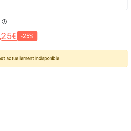
,25
€
-25%
est actuellement indisponible.