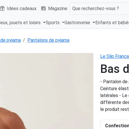
Idées cadeaux
Magazine
Que recherchez-vous ?
eux, jouets et loisirs
Sports
Gastronomie
Enfants et béb
 de pyjama
Pantalons de pyjama
Le Slip França
Bas d
- Pantalon de 
Ceinture élast
latérales - Le
différente des
le produit re
Confectio