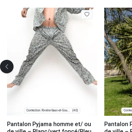
(40)
Confection: Rivière-Saas-et-Gourby
Pantalon Pyjama homme et/ ou
Pantalon 
de ville – Blanc/vert foncé/Bleu
de ville –