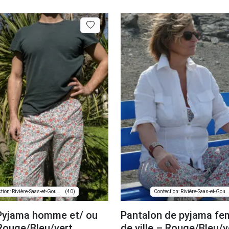
(40)
Confection: Rivière-Saas-et-Gourby
Confection: Rivière-Saas-et-Gourby
Pyjama homme et/ ou
Pantalon de pyjama f
 Rouge/Bleu/vert
de ville – Rouge/Bleu/v