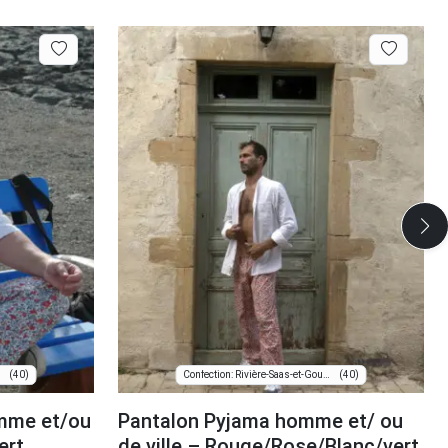
(40)
(40)
Confection: Rivière-Saas-et-Gourby
emme et/ou
Pantalon Pyjama homme et/ ou
ert
de ville – Rouge/Rose/Blanc/vert