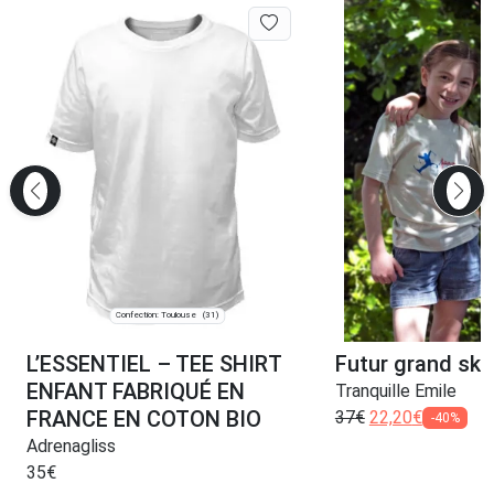
Confection: Toulouse
(31)
L’ESSENTIEL – TEE SHIRT
Futur grand ski
ENFANT FABRIQUÉ EN
Tranquille Emile
FRANCE EN COTON BIO
37
€
22,20
€
-40%
Adrenagliss
35
€