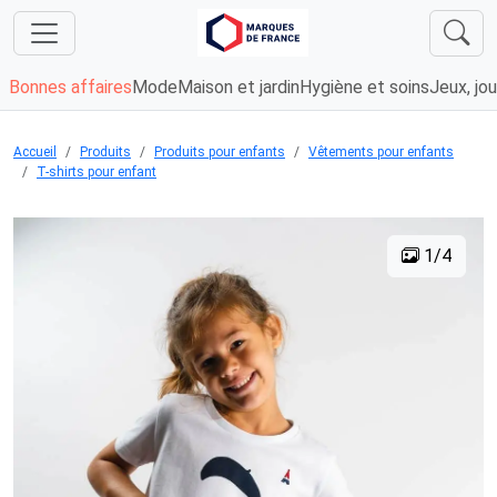
Bonnes affaires
Mode
Maison et jardin
Hygiène et soins
Jeux, jou
Accueil
Produits
Produits pour enfants
Vêtements pour enfants
T-shirts pour enfant
1/4