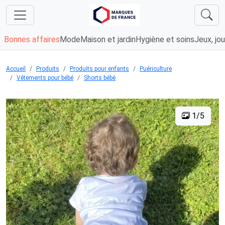
Bonnes affaires
Mode
Maison et jardin
Hygiène et soins
Jeux, jou
Accueil
Produits
Produits pour enfants
Puériculture
Vêtements pour bébé
Shorts bébé
1/5