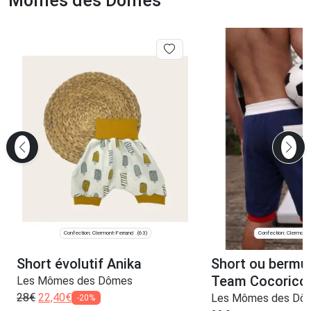
Mômes des Dômes
Confection: Clermont-Ferrand
Confection: Clermont-
(63)
Short évolutif Anika
Short ou bermud
Team Cocorico
Les Mômes des Dômes
28
€
22,40
€
Les Mômes des Dô
-20%