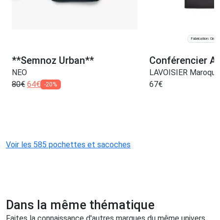
Fabrication: Graul
**Semnoz Urban**
Conférencier A5
NEO
LAVOISIER Maroquin
80
€
64
€
67
€
-20%
Voir les 585 pochettes et sacoches
Dans la même thématique
Faites la connaissance d'autres marques du même univers