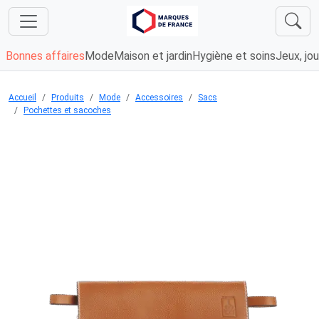
Bonnes affaires
Mode
Maison et jardin
Hygiène et soins
Jeux, jou
Accueil
Produits
Mode
Accessoires
Sacs
Pochettes et sacoches