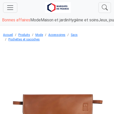
Bonnes affaires
Mode
Maison et jardin
Hygiène et soins
Jeux, jou
Accueil
Produits
Mode
Accessoires
Sacs
Pochettes et sacoches