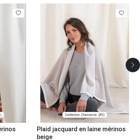
)
(85)
Confection: Chanverrie
érinos
Plaid jacquard en laine mérinos
beige