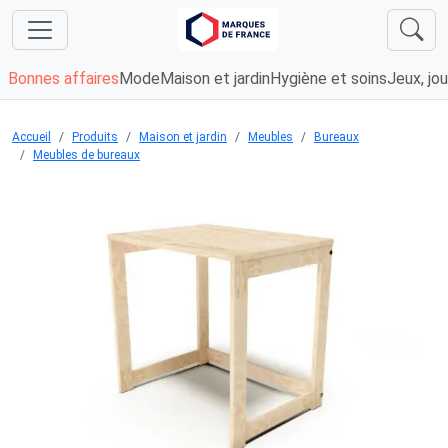
Bonnes affaires
Mode
Maison et jardin
Hygiène et soins
Jeux, jou
Accueil
Produits
Maison et jardin
Meubles
Bureaux
Meubles de bureaux