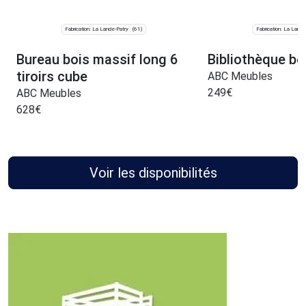
Fabrication: La Lande-Patry
Fabrication: La Lande
(61)
Bureau bois massif long 6
Bibliothèque bo
tiroirs cube
ABC Meubles
249
€
ABC Meubles
628
€
Voir les disponibilités