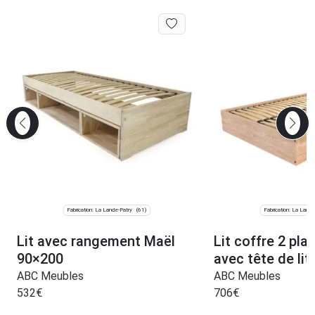
Fabrication: La Lande-Patry
Fabrication: La Lande
(61)
Lit avec rangement Maël
Lit coffre 2 pla
90×200
avec tête de li
ABC Meubles
ABC Meubles
532
€
706
€