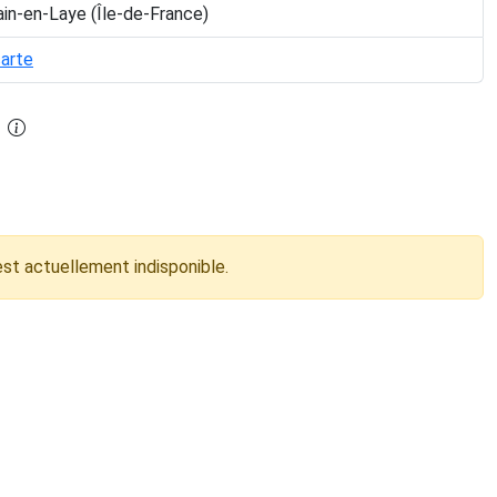
in-en-Laye (Île-de-France)
carte
est actuellement indisponible.