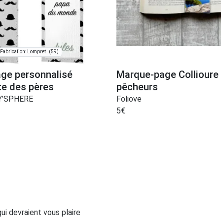
(59)
Fabrication: Lompret
ge personnalisé
Marque-page Collioure 
te des pères
pêcheurs
BY’SPHERE
Foliove
5
€
i devraient vous plaire