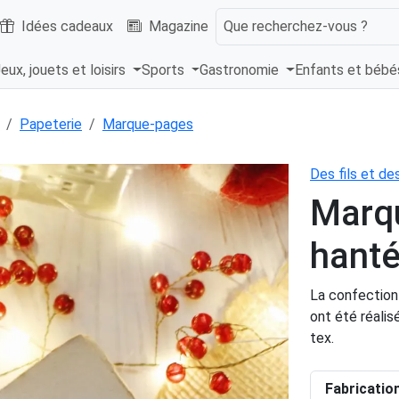
Idées cadeaux
Magazine
Que recherchez-vous ?
eux, jouets et loisirs
Sports
Gastronomie
Enfants et béb
Papeterie
Marque-pages
Des fils et d
Marq
hanté
La confection 
ont été réalis
tex.
Fabricatio