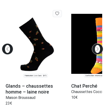
Fabrication: Les Cars
Confection: Montceau-
(87)
Glands – chaussettes
Chat Perché
homme – laine noire
Chaussettes Coccin
10
€
Maison Broussaud
23
€