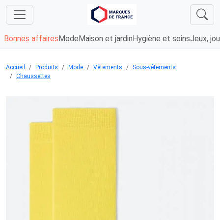
Bonnes affaires
Mode
Maison et jardin
Hygiène et soins
Jeux, jou
Accueil
Produits
Mode
Vêtements
Sous-vêtements
Chaussettes