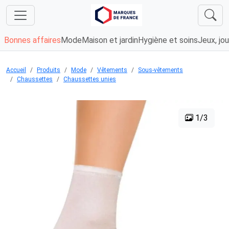
Bonnes affaires
Mode
Maison et jardin
Hygiène et soins
Jeux, jou
Accueil
Produits
Mode
Vêtements
Sous-vêtements
Chaussettes
Chaussettes unies
1/3