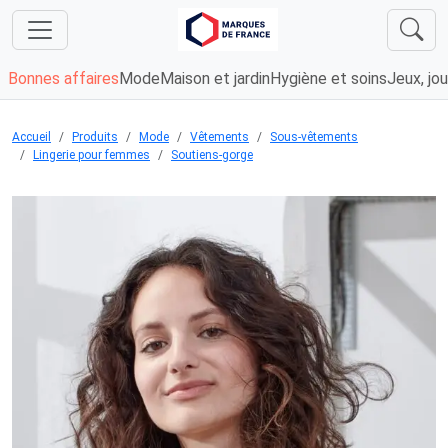
Bonnes affaires
Mode
Maison et jardin
Hygiène et soins
Jeux, jou
Accueil
Produits
Mode
Vêtements
Sous-vêtements
Lingerie pour femmes
Soutiens-gorge