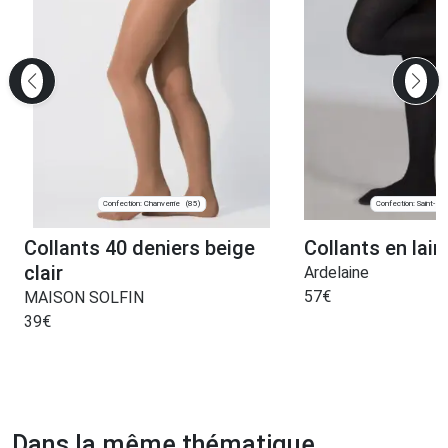
Confection: Chanverrie
Confection: Saint-Pier
(85)
Collants 40 deniers beige
Collants en lain
clair
Ardelaine
57
€
MAISON SOLFIN
39
€
Dans la même thématique