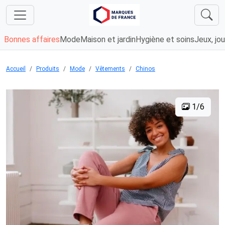
Bonnes affaires
Mode
Maison et jardin
Hygiène et soins
Jeux, jou
Accueil
Produits
Mode
Vêtements
Chinos
1/6