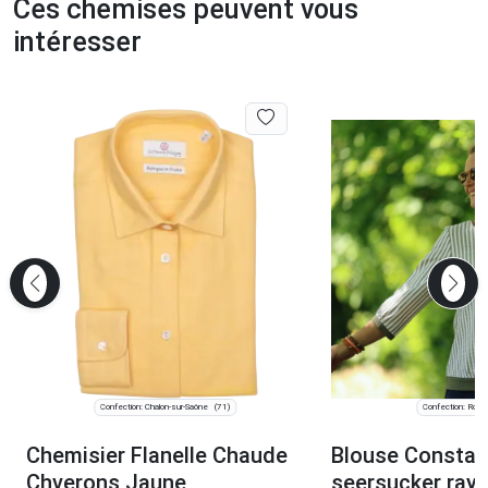
Ces chemises peuvent vous
intéresser
Confection: Chalon-sur-Saône
Confection: Roub
(71)
Chemisier Flanelle Chaude
Blouse Constan
Chverons Jaune
seersucker rayé