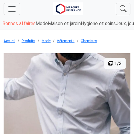
Bonnes affaires
Mode
Maison et jardin
Hygiène et soins
Jeux, jou
Accueil
Produits
Mode
Vêtements
Chemises
1/3