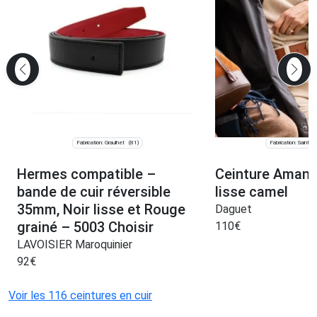
Fabrication: Graulhet
Fabrication: Saint-J
(81)
Hermes compatible –
Ceinture Amand
bande de cuir réversible
lisse camel
35mm, Noir lisse et Rouge
Daguet
grainé – 5003 Choisir
110
€
LAVOISIER Maroquinier
92
€
Voir les 116 ceintures en cuir